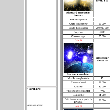
niveau : 10
Réacteur à combustion
interne :
Petit transporteur
Grand transporteur
15 000
Sonde d'espionnage
200 000 000
Recycleur
4 000
Chasseur léger
25 000
Gain %
vitesse pour
niveau : 9
Réacteur à impulsion:
Missile interplanétaire
17
Chasseur lourd
28 000
Croiseur
42 000
>
Partenaires
Vaisseau de colonisation
7 000
Bombardier
11 200
Petit transporteur à partir du
28 000
niveau 5
Annuaire ogame
Gain %