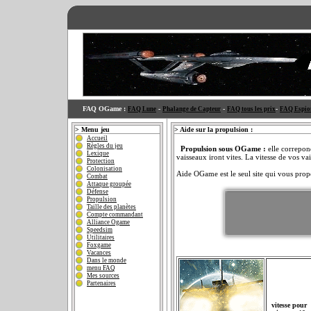
FAQ OGame :
-
-
-
FAQ Lune
Phalange de Capteur
FAQ tous les prix
FAQ Espio
>
Menu jeu
> Aide sur la propulsion :
Accueil
Règles du jeu
Propulsion sous OGame :
elle correpon
Lexique
vaisseaux iront vites. La vitesse de vos v
Protection
Colonisation
Aide OGame est le seul site qui vous prop
Combat
Attaque groupée
Défense
Propulsion
Taille des planètes
Compte commandant
Alliance Ogame
Speedsim
Utilitaires
Foxgame
Vacances
Dans le monde
menu FAQ
Mes sources
Partenaires
vitesse pour