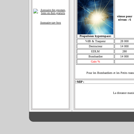
vitesse pour
niveau : 6
Annuaire xav-box
Propulsion hyperespace:
VdB & Traqueur
28 000
Destructeur
14 000
EDLM
280
Bombardier
14 000
Gain %
Pour les Bombardiers et les Petits tran
>MIP :
La distance maxi