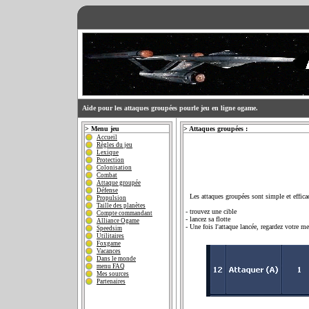
Aide pour les attaques groupées pourle jeu en ligne ogame.
>
Menu jeu
> Attaques groupées :
Accueil
Règles du jeu
Lexique
Protection
Colonisation
Combat
Attaque groupée
Défense
Les attaques groupées sont simple et efficace
Propulsion
Taille des planètes
- trouvez une cible
Compte commandant
- lancez sa flotte
Alliance Ogame
- Une fois l'attaque lancée, regardez votre me
Speedsim
Utilitaires
Foxgame
Vacances
Dans le monde
menu FAQ
Mes sources
Partenaires